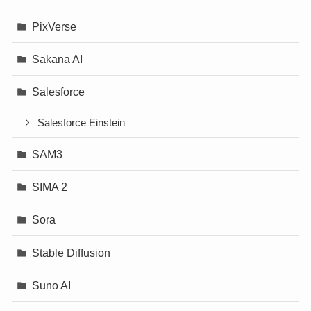
PixVerse
Sakana AI
Salesforce
Salesforce Einstein
SAM3
SIMA 2
Sora
Stable Diffusion
Suno AI