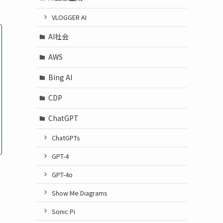
VLOGGER AI
AI社会
AWS
Bing AI
CDP
ChatGPT
ChatGPTs
GPT-4
GPT-4o
Show Me Diagrams
Sonic Pi