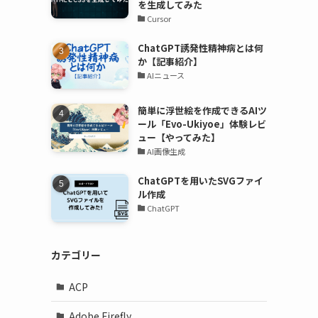
を生成してみた
Cursor
ChatGPT誘発性精神病とは何
か【記事紹介】
AIニュース
簡単に浮世絵を作成できるAIツ
ール「Evo-Ukiyoe」体験レビ
ュー【やってみた】
AI画像生成
ChatGPTを用いたSVGファイ
ル作成
ChatGPT
カテゴリー
ACP
Adobe Firefly