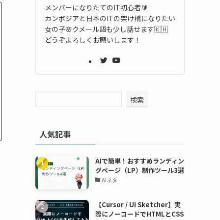
メンバーになりたてのIT初心者🔰
カンボジアと日本のITの架け橋になりたい
女の子🌸クメール語も少し話せます🇰🇭
どうぞよろしくお願いします！
検索
人気記事
AIで簡単！おすすめランディン
グページ（LP）制作ツール3選
AIネタ
【Cursor / UI Sketcher】実
際にノーコードでHTMLとCSS