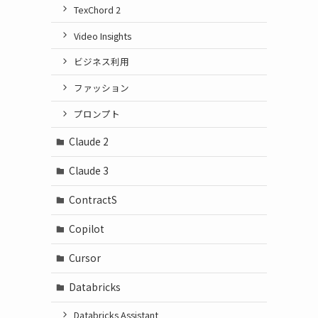
TexChord 2
Video Insights
ビジネス利用
ファッション
プロンプト
Claude 2
Claude 3
ContractS
Copilot
Cursor
Databricks
Databricks Assistant