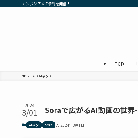
カンボジア×IT情報を発信！
TOP
「
ホーム
AIネタ
2024
Soraで広がるAI動画の世界
3/01
AIネタ
Sora
2024年3月1日