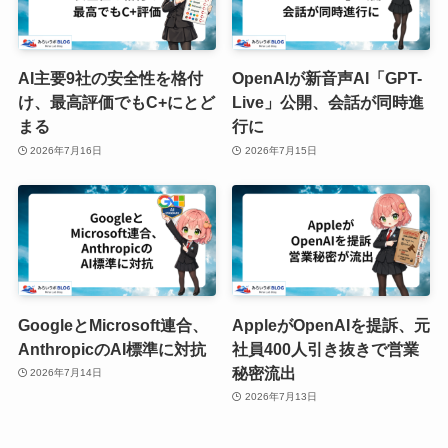
AI主要9社の安全性を格付
OpenAIが新音声AI「GPT-
け、最高評価でもC+にとど
Live」公開、会話が同時進
まる
行に
2026年7月16日
2026年7月15日
GoogleとMicrosoft連合、
AppleがOpenAIを提訴、元
AnthropicのAI標準に対抗
社員400人引き抜きで営業
秘密流出
2026年7月14日
2026年7月13日