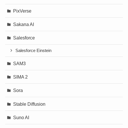
PixVerse
Sakana AI
Salesforce
Salesforce Einstein
SAM3
SIMA 2
Sora
Stable Diffusion
Suno AI