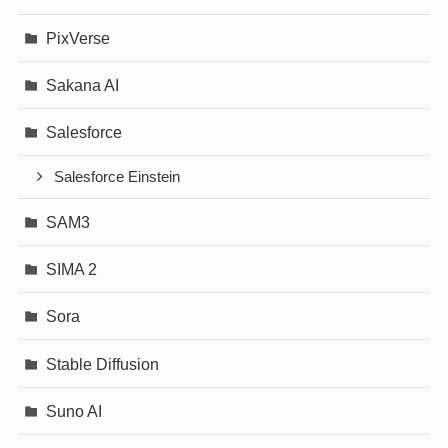
PixVerse
Sakana AI
Salesforce
Salesforce Einstein
SAM3
SIMA 2
Sora
Stable Diffusion
Suno AI