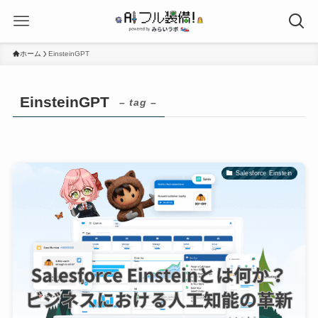
ホーム
EinsteinGPT
EinsteinGPT
– tag –
Salesforce Einstein