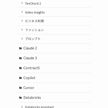
TexChord 2
Video Insights
ビジネス利用
ファッション
プロンプト
Claude 2
Claude 3
ContractS
Copilot
Cursor
Databricks
Databricks Assistant