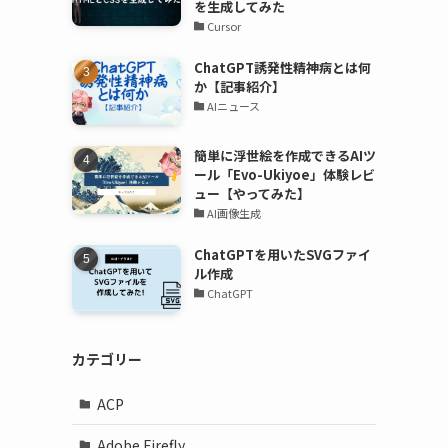
を生成してみた
Cursor
ChatGPT誘発性精神病とは何
か【記事紹介】
AIニュース
簡単に浮世絵を作成できるAIツ
ール「Evo-Ukiyoe」体験レビ
ュー【やってみた】
AI画像生成
ChatGPTを用いたSVGファイ
ル作成
ChatGPT
カテゴリー
ACP
Adobe Firefly