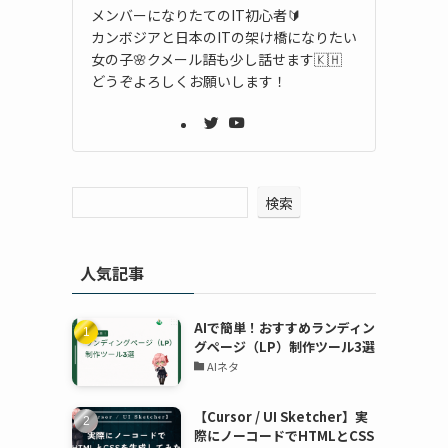
メンバーになりたてのIT初心者🔰
カンボジアと日本のITの架け橋になりたい
女の子🌸クメール語も少し話せます🇰🇭
どうぞよろしくお願いします！
検索
人気記事
AIで簡単！おすすめランディン
グページ（LP）制作ツール3選
AIネタ
【Cursor / UI Sketcher】実
際にノーコードでHTMLとCSS