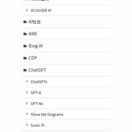
VLOGGER AI
AI社会
AWS
Bing AI
CDP
ChatGPT
ChatGPTs
GPT-4
GPT-4o
Show Me Diagrams
Sonic Pi