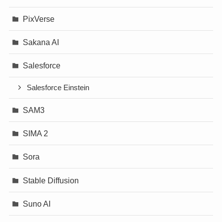
PixVerse
Sakana AI
Salesforce
Salesforce Einstein
SAM3
SIMA 2
Sora
Stable Diffusion
Suno AI