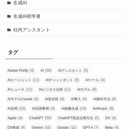
生成AI
生成AI初学者
社内アシスタント
タグ
(4)
(56)
(5)
Adobe Firefly
AI
AIアシスタント
(11)
(5)
(4)
AIエージェント
AIチャットボット
AIツール
(11)
(12)
(9)
AIニュース
AIビジネス活用
AIモデル
(4)
(4)
(4)
(4)
AIモデルClaude
AI安全性
AI導入
AI操作方法
(10)
(4)
(10)
(9)
AI活用
AI活用事例
AI画像生成
Anthropic
(4)
(50)
(5)
(4)
Apple
ChatGPT
ChatGPT英語活用方法
DX
(4)
(10)
(11)
(7)
(4)
DX推進
Gemini
Google
GPT-4
Meta