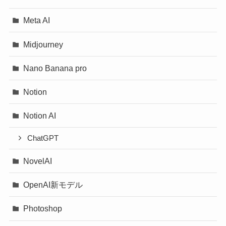
Meta AI
Midjourney
Nano Banana pro
Notion
Notion AI
ChatGPT
NovelAI
OpenAI新モデル
Photoshop