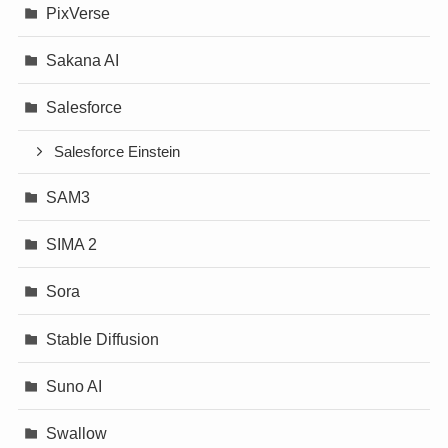
PixVerse
Sakana AI
Salesforce
Salesforce Einstein
SAM3
SIMA 2
Sora
Stable Diffusion
Suno AI
Swallow