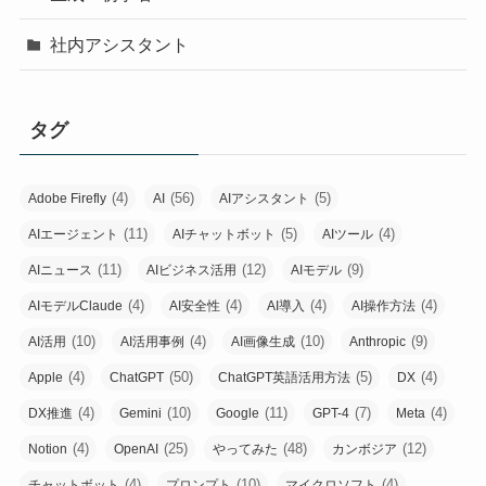
社内アシスタント
タグ
(4)
(56)
(5)
Adobe Firefly
AI
AIアシスタント
(11)
(5)
(4)
AIエージェント
AIチャットボット
AIツール
(11)
(12)
(9)
AIニュース
AIビジネス活用
AIモデル
(4)
(4)
(4)
(4)
AIモデルClaude
AI安全性
AI導入
AI操作方法
(10)
(4)
(10)
(9)
AI活用
AI活用事例
AI画像生成
Anthropic
(4)
(50)
(5)
(4)
Apple
ChatGPT
ChatGPT英語活用方法
DX
(4)
(10)
(11)
(7)
(4)
DX推進
Gemini
Google
GPT-4
Meta
(4)
(25)
(48)
(12)
Notion
OpenAI
やってみた
カンボジア
(4)
(10)
(4)
チャットボット
プロンプト
マイクロソフト