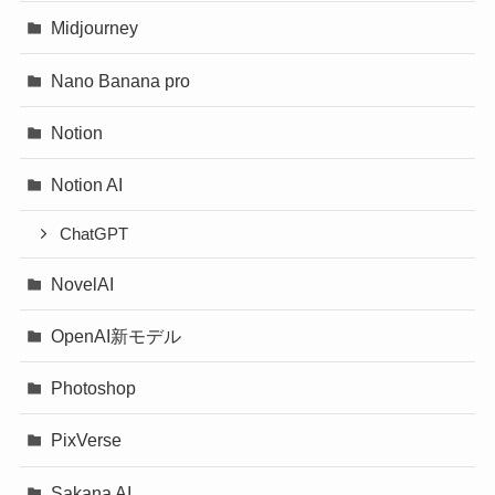
Midjourney
Nano Banana pro
Notion
Notion AI
ChatGPT
NovelAI
OpenAI新モデル
Photoshop
PixVerse
Sakana AI