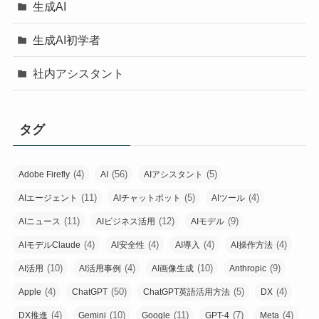
生成AI
生成AI初学者
社内アシスタント
タグ
(4)
(56)
(5)
Adobe Firefly
AI
AIアシスタント
(11)
(5)
(4)
AIエージェント
AIチャットボット
AIツール
(11)
(12)
(9)
AIニュース
AIビジネス活用
AIモデル
(4)
(4)
(4)
(4)
AIモデルClaude
AI安全性
AI導入
AI操作方法
(10)
(4)
(10)
(9)
AI活用
AI活用事例
AI画像生成
Anthropic
(4)
(50)
(5)
(4)
Apple
ChatGPT
ChatGPT英語活用方法
DX
(4)
(10)
(11)
(7)
(4)
DX推進
Gemini
Google
GPT-4
Meta