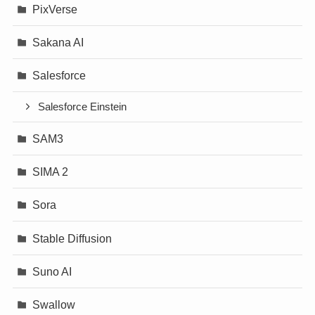
PixVerse
Sakana AI
Salesforce
Salesforce Einstein
SAM3
SIMA 2
Sora
Stable Diffusion
Suno AI
Swallow