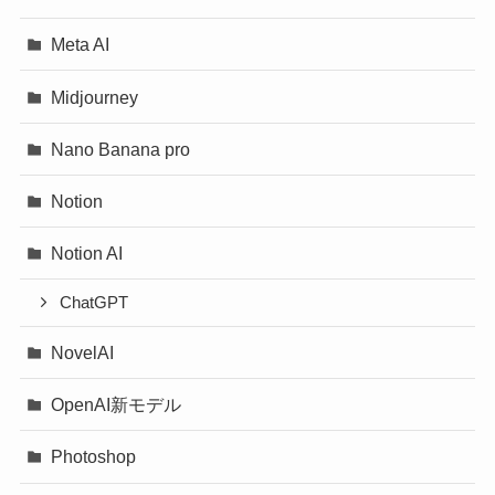
Meta AI
Midjourney
Nano Banana pro
Notion
Notion AI
ChatGPT
NovelAI
OpenAI新モデル
Photoshop