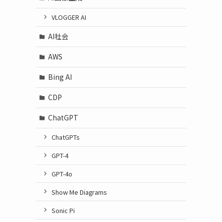
VLOGGER AI
AI社会
AWS
Bing AI
CDP
ChatGPT
ChatGPTs
GPT-4
GPT-4o
Show Me Diagrams
Sonic Pi