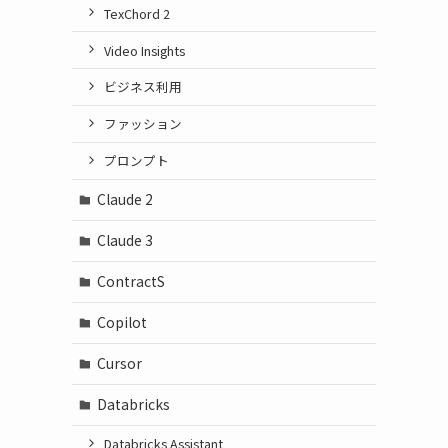
TexChord 2
Video Insights
ビジネス利用
ファッション
プロンプト
Claude 2
Claude 3
ContractS
Copilot
Cursor
Databricks
Databricks Assistant