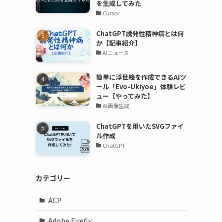
を生成してみた
Cursor
ChatGPT誘発性精神病とは何
か【記事紹介】
AIニュース
簡単に浮世絵を作成できるAIツ
ール「Evo-Ukiyoe」体験レビ
ュー【やってみた】
AI画像生成
ChatGPTを用いたSVGファイ
ル作成
ChatGPT
カテゴリー
ACP
Adobe Firefly