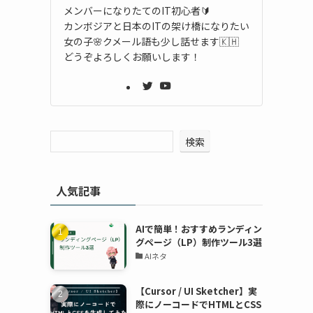
メンバーになりたてのIT初心者🔰
カンボジアと日本のITの架け橋になりたい
女の子🌸クメール語も少し話せます🇰🇭
どうぞよろしくお願いします！
検索
人気記事
AIで簡単！おすすめランディン
グページ（LP）制作ツール3選
AIネタ
【Cursor / UI Sketcher】実
際にノーコードでHTMLとCSS