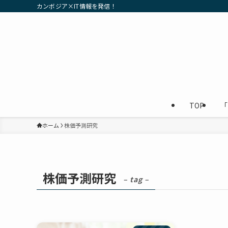
カンボジア×IT情報を発信！
TOP
「
ホーム
株価予測研究
株価予測研究
– tag –