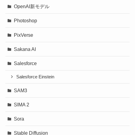
OpenAI新モデル
Photoshop
PixVerse
Sakana AI
Salesforce
Salesforce Einstein
SAM3
SIMA 2
Sora
Stable Diffusion