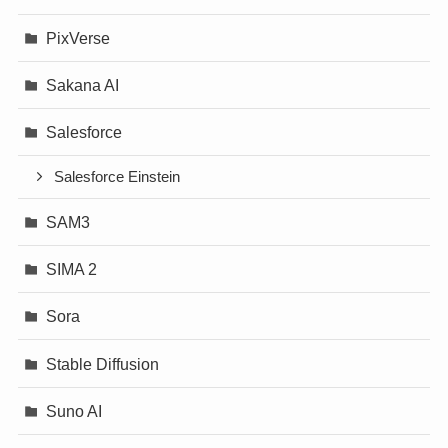
PixVerse
Sakana AI
Salesforce
Salesforce Einstein
SAM3
SIMA 2
Sora
Stable Diffusion
Suno AI