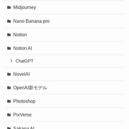
Midjourney
Nano Banana pro
Notion
Notion AI
ChatGPT
NovelAI
OpenAI新モデル
Photoshop
PixVerse
Sakana AI