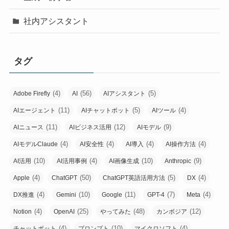
社内アシスタント
タグ
(4)
(56)
(5)
Adobe Firefly
AI
AIアシスタント
(11)
(5)
(4)
AIエージェント
AIチャットボット
AIツール
(11)
(12)
(9)
AIニュース
AIビジネス活用
AIモデル
(4)
(4)
(4)
(4)
AIモデルClaude
AI安全性
AI導入
AI操作方法
(10)
(4)
(10)
(9)
AI活用
AI活用事例
AI画像生成
Anthropic
(4)
(50)
(5)
(4)
Apple
ChatGPT
ChatGPT英語活用方法
DX
(4)
(10)
(11)
(7)
(4)
DX推進
Gemini
Google
GPT-4
Meta
(4)
(25)
(48)
(12)
Notion
OpenAI
やってみた
カンボジア
(4)
(10)
(4)
チャットボット
プロンプト
マイクロソフト