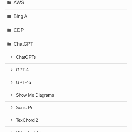
AWS
Bing AI
CDP
ChatGPT
ChatGPTs
GPT-4
GPT-4o
Show Me Diagrams
Sonic Pi
TexChord 2