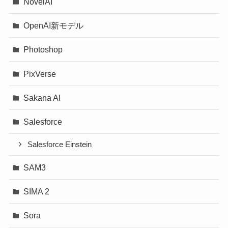
NovelAI
OpenAI新モデル
Photoshop
PixVerse
Sakana AI
Salesforce
Salesforce Einstein
SAM3
SIMA 2
Sora