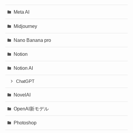
Meta AI
Midjourney
Nano Banana pro
Notion
Notion AI
ChatGPT
NovelAI
OpenAI新モデル
Photoshop