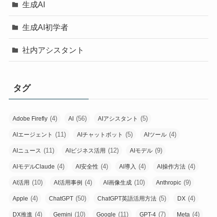
生成AI
生成AI初学者
社内アシスタント
タグ
(4)
(56)
(5)
Adobe Firefly
AI
AIアシスタント
(11)
(5)
(4)
AIエージェント
AIチャットボット
AIツール
(11)
(12)
(9)
AIニュース
AIビジネス活用
AIモデル
(4)
(4)
(4)
(4)
AIモデルClaude
AI安全性
AI導入
AI操作方法
(10)
(4)
(10)
(9)
AI活用
AI活用事例
AI画像生成
Anthropic
(4)
(50)
(5)
(4)
Apple
ChatGPT
ChatGPT英語活用方法
DX
(4)
(10)
(11)
(7)
(4)
DX推進
Gemini
Google
GPT-4
Meta