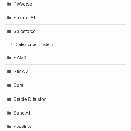
PixVerse
Sakana AI
Salesforce
Salesforce Einstein
SAM3
SIMA 2
Sora
Stable Diffusion
Suno AI
Swallow